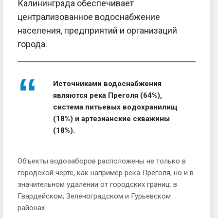
Калининграда обеспечивает
централизованное водоснаб­жение
населения, предприятий и организа­ций
города.
Источниками водоснабжения
являются река Преголя (64%),
система питьевых во­дохранилищ
(18%) и артезианские скважи­ны
(18%).
Объекты водозаборов расположены не только в
городской черте, как например река Преголя, но и в
значительном удале­нии от городских границ: в
Гвардейском, Зеленоградском и Гурьевском
районах.