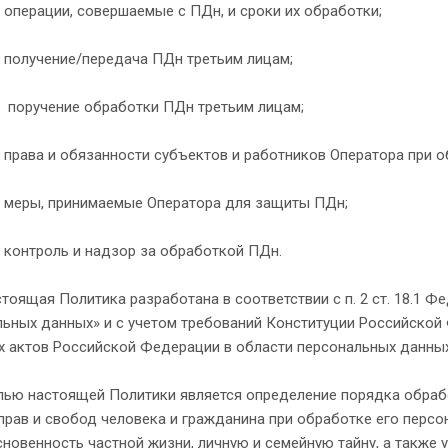
ции, совершаемые с ПДн, и сроки их обработки;
чение/передача ПДн третьим лицам;
чение обработки ПДн третьим лицам;
 и обязанности субъектов и работников Оператора при о
, принимаемые Оператора для защиты ПДн;
роль и надзор за обработкой ПДн.
тоящая Политика разработана в соответствии с п. 2 ст. 18.1 Ф
льных данных» и с учетом требований Конституции Российской
х актов Российской Федерации в области персональных данных
лью настоящей Политики является определение порядка обраб
рав и свобод человека и гражданина при обработке его персо
новенность частной жизни, личную и семейную тайну, а также 