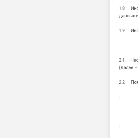
1.8. Ин
данных и
1.9. Ин
2.1. На
(далее –
2.2. Пол
- прав
- прин
- пере