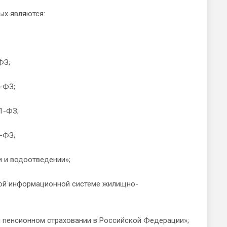
х являются:
ФЗ;
-ФЗ;
1-ФЗ;
-ФЗ;
и водоотведении»;
й информационной системе жилищно-
енсионном страховании в Российской Федерации»;