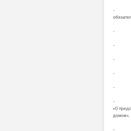
- Федер
обязател
- Федер
- Федер
- Федер
- Федер
- Федер
- Поста
«О пред
домов»;
- Поста