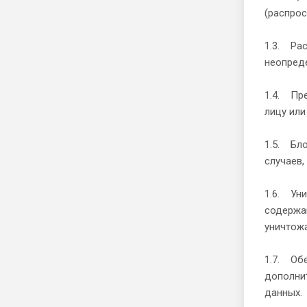
(распрос
1.3. Ра
неопреде
1.4. Пр
лицу или
1.5. Бл
случаев,
1.6. Уни
содержан
уничтож
1.7. Обе
дополни
данных.