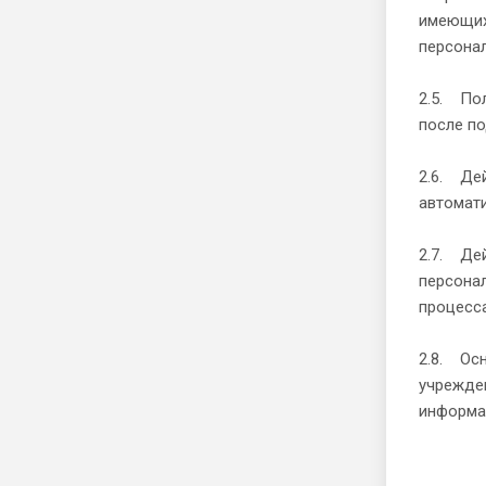
имеющих
персона
2.5. Пол
после п
2.6. Де
автомати
2.7. Дей
персонал
процесса
2.8. Ос
учрежде
информа