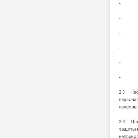
- опера
- полу
- пору
- права
- меры
- конт
2.3. Нас
персона
правовы
2.4. Це
защиты п
неприкос