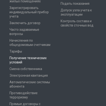
жилых помещениях
Подать показания
Зарегистрировать
Допуск узла учета к
индивидуальный прибор
эксплуатации
учета
Контроль состава и
Заключить договор
свойств сточных вод
Часто задаваемые
вопросы
Начисления по
общедомовым счетчикам
Тарифы
Получение технических
условий
Смена собственника
Электронная квитанция
Автоматические системы
абонента
Противодействие
терроризму
Прямые договоры с