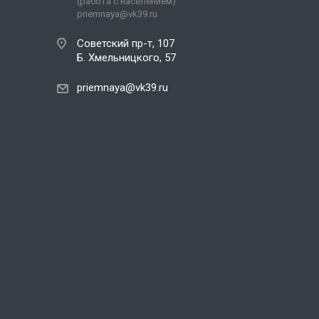
(работа с населением)
priemnaya@vk39.ru
Советский пр-т, 107
Б. Хмельницкого, 57
priemnaya@vk39.ru