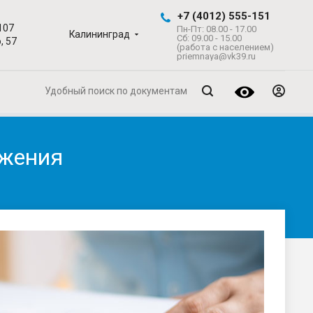
+7 (4012) 555-151
107
Пн-Пт: 08.00 - 17.00
Калининград
Сб: 09.00 - 15.00
, 57
(работа с населением)
priemnaya@vk39.ru
Удобный поиск по документам
бжения