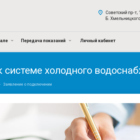
Советский пр-т, 
Б. Хмельницкого
нале
Передача показаний
Личный кабинет
к системе холодного водосна
Заявление о подключении