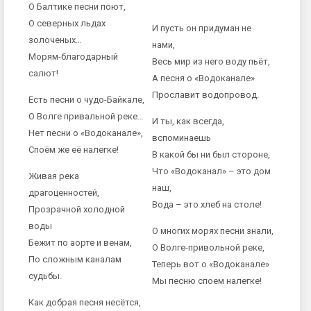
О Балтике песни поют,
О северных льдах
И пусть он придуман не
золоченых…
нами,
Морям-благодарный
Весь мир из него воду пьёт,
салют!
А песня о «Водоканале»
Прославит водопровод.
Есть песни о чудо-Байкале,
О Волге привальной реке…
И ты, как всегда,
Нет песни о «Водоканале»,
вспоминаешь
Споём же её налегке!
В какой бы ни был стороне,
Что «Водоканал» – это дом
Живая река
наш,
драгоценностей,
Вода – это хлеб на столе!
Прозрачной холодной
воды
О многих морях песни знали,
Бежит по аорте и венам,
О Волге-привольной реке,
По сложным каналам
Теперь вот о «Водоканале»
судьбы.
Мы песню споем налегке!
Как добрая песня несётся,