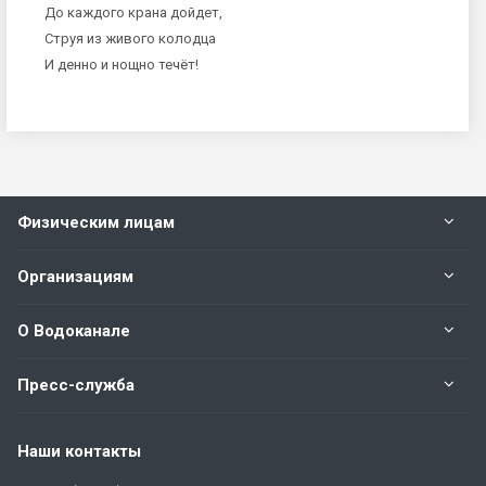
До каждого крана дойдет,
Струя из живого колодца
И денно и нощно течёт!
Физическим лицам
Организациям
О Водоканале
Пресс-служба
Наши контакты